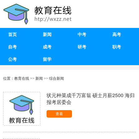
首页
新闻
中考
高考
自考
成考
研考
职考
公考
留学
位置：
教育在线
>>
新闻
>>
综合新闻
状元种菜成千万富翁 硕士月薪2500 海归
报考居委会
查看