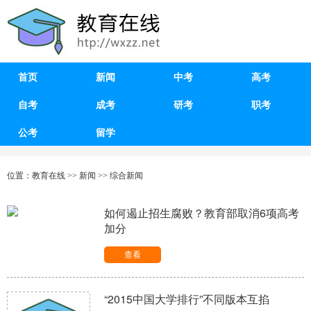
首页
新闻
中考
高考
自考
成考
研考
职考
公考
留学
位置：
教育在线
>>
新闻
>>
综合新闻
如何遏止招生腐败？教育部取消6项高考
加分
查看
“2015中国大学排行”不同版本互掐